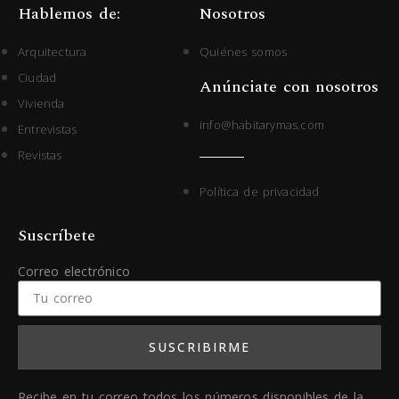
Hablemos de:
Nosotros
Arquitectura
Quiénes somos
Ciudad
Anúnciate con nosotros
Vivienda
info@habitarymas.com
Entrevistas
Revistas
Política de privacidad
Suscríbete
Correo electrónico
SUSCRIBIRME
Recibe en tu correo todos los números disponibles de la