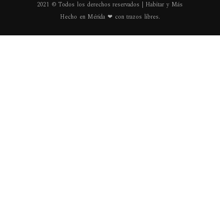
2021 © Todos los derechos reservados | Habitar y Más
Hecho en Mérida ❤ con trazos libres.