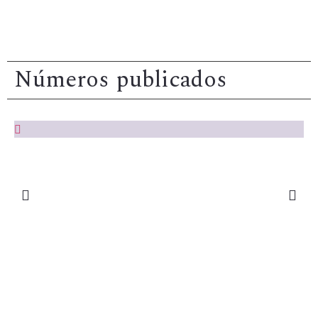
Please wait while flipbook is
loading. For more related info,
FAQs and issues please refer to
Números publicados
DearFlip WordPress Flipbook
Plugin Help
documentation.