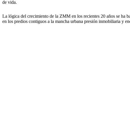
de vida.
La lógica del crecimiento de la ZMM en los recientes 20 años se ha ba
en los predios contiguos a la mancha urbana presión inmobiliaria y en
El modelo de desarrollo de crecimiento horizontal en Mérida 
poblacional, de tan solo 55.8 habitantes por hectárea.