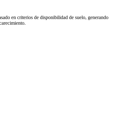
sado en criterios de disponibilidad de suelo, generando
carecimiento.
ha provocado la expansión de su superficie urbanizada de manera 