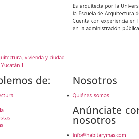
Es arquitecta por la Unive
la Escuela de Arquitectura
Cuenta con experiencia en la
en la administración pública
itectura, vivienda y ciudad
n Yucatán I
blemos de:
Nosotros
ectura
Quiénes somos
Anúnciate co
da
nosotros
istas
as
info@habitarymas.com