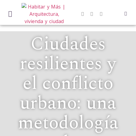
Ciudades
resilientes y
el conflicto
urbano: una
metodología